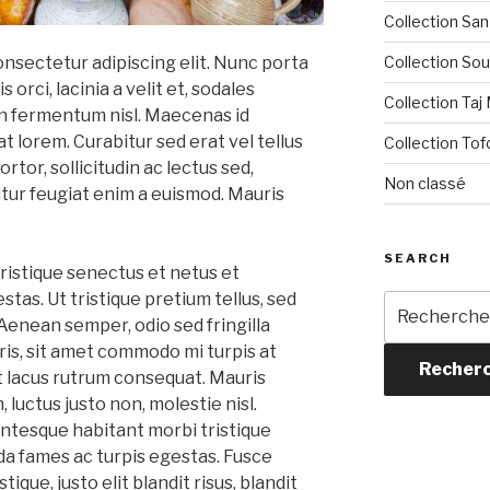
Collection San
Collection Sou
onsectetur adipiscing elit. Nunc porta
s orci, lacinia a velit et, sodales
Collection Taj
 fermentum nisl. Maecenas id
at lorem. Curabitur sed erat vel tellus
Collection Tof
rtor, sollicitudin ac lectus sed,
Non classé
citur feugiat enim a euismod. Mauris
SEARCH
ristique senectus et netus et
tas. Ut tristique pretium tellus, sed
Recherche
Aenean semper, odio sed fringilla
pour :
uris, sit amet commodo mi turpis at
Recher
et lacus rutrum consequat. Mauris
luctus justo non, molestie nisl.
entesque habitant morbi tristique
a fames ac turpis egestas. Fusce
tique, justo elit blandit risus, blandit