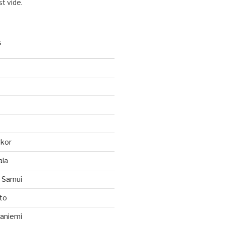
t vide.
S
gkor
ala
h Samui
to
vaniemi