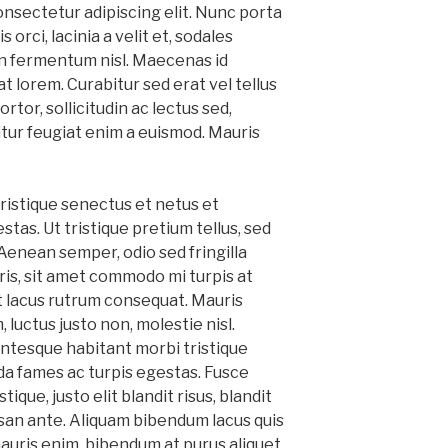
onsectetur adipiscing elit. Nunc porta
s orci, lacinia a velit et, sodales
 fermentum nisl. Maecenas id
at lorem. Curabitur sed erat vel tellus
rtor, sollicitudin ac lectus sed,
citur feugiat enim a euismod. Mauris
ristique senectus et netus et
tas. Ut tristique pretium tellus, sed
Aenean semper, odio sed fringilla
uris, sit amet commodo mi turpis at
et lacus rutrum consequat. Mauris
luctus justo non, molestie nisl.
entesque habitant morbi tristique
a fames ac turpis egestas. Fusce
tique, justo elit blandit risus, blandit
n ante. Aliquam bibendum lacus quis
mauris enim, bibendum at purus aliquet,