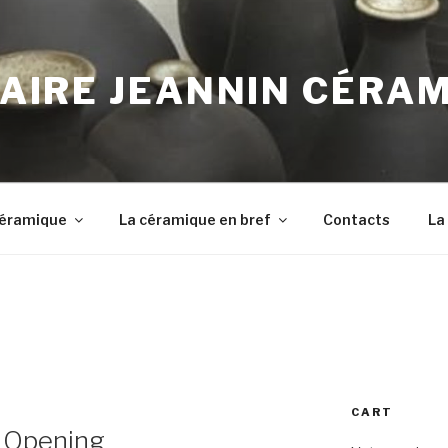
AIRE JEANNIN CÉRA
 Céramique
La céramique en bref
Contacts
La
CART
d Opening