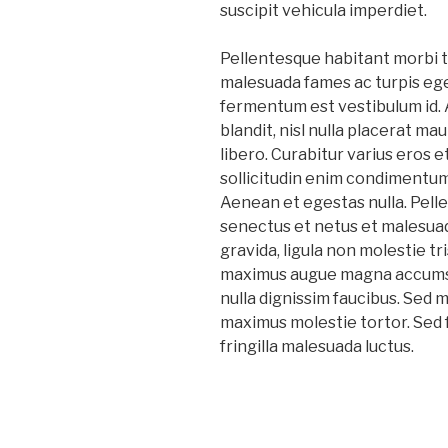
suscipit vehicula imperdiet.
Pellentesque habitant morbi t
malesuada fames ac turpis eges
fermentum est vestibulum id. 
blandit, nisl nulla placerat ma
libero. Curabitur varius eros 
sollicitudin enim condimentum, 
Aenean et egestas nulla. Pell
senectus et netus et malesuad
gravida, ligula non molestie tris
maximus augue magna accumsa
nulla dignissim faucibus. Sed 
maximus molestie tortor. Sed fa
fringilla malesuada luctus.