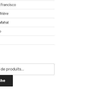
 Francisco
frière
 Mahal
o
che