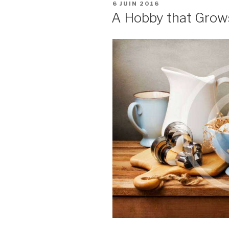
PUBLIÉ
6 JUIN 2016
LE
A Hobby that Grows