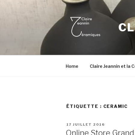
Aller
au
contenu
CL
principal
Home
Claire Jeannin et la
ÉTIQUETTE :
CERAMIC
PUBLIÉ
17 JUILLET 2016
LE
Online Store Gran