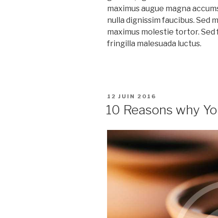
maximus augue magna accumsa
nulla dignissim faucibus. Sed 
maximus molestie tortor. Sed fa
fringilla malesuada luctus.
PUBLIÉ
12 JUIN 2016
LE
10 Reasons why Yo