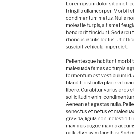
Lorem ipsum dolor sit amet, c
fringilla ullamcorper. Morbi feli
condimentum metus. Nulla non
molestie turpis, sit amet feugi
hendrerit tincidunt. Sed arcu to
rhoncus iaculis lectus. Ut effi
suscipit vehicula imperdiet.
Pellentesque habitant morbi t
malesuada fames ac turpis eges
fermentum est vestibulum id. 
blandit, nisl nulla placerat ma
libero. Curabitur varius eros 
sollicitudin enim condimentum, 
Aenean et egestas nulla. Pell
senectus et netus et malesuad
gravida, ligula non molestie tris
maximus augue magna accumsa
nulla dignissim faucibus. Sed 