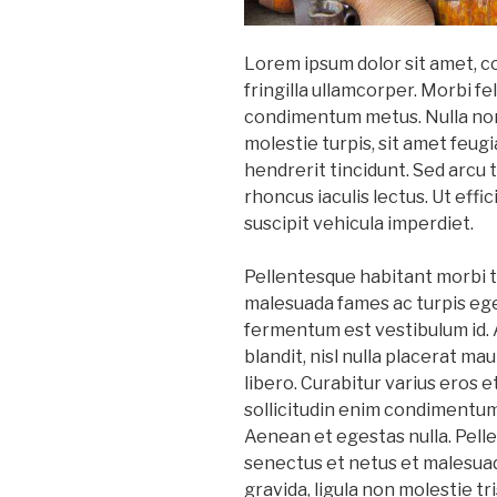
Lorem ipsum dolor sit amet, c
fringilla ullamcorper. Morbi feli
condimentum metus. Nulla non
molestie turpis, sit amet feugi
hendrerit tincidunt. Sed arcu to
rhoncus iaculis lectus. Ut effi
suscipit vehicula imperdiet.
Pellentesque habitant morbi t
malesuada fames ac turpis eges
fermentum est vestibulum id. 
blandit, nisl nulla placerat ma
libero. Curabitur varius eros 
sollicitudin enim condimentum, 
Aenean et egestas nulla. Pell
senectus et netus et malesuad
gravida, ligula non molestie tris