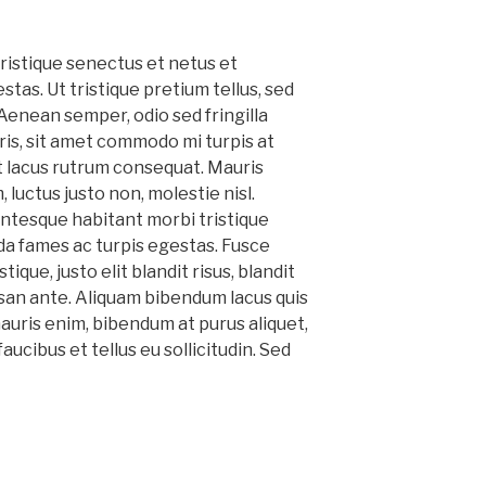
ristique senectus et netus et
tas. Ut tristique pretium tellus, sed
Aenean semper, odio sed fringilla
uris, sit amet commodo mi turpis at
et lacus rutrum consequat. Mauris
luctus justo non, molestie nisl.
entesque habitant morbi tristique
a fames ac turpis egestas. Fusce
tique, justo elit blandit risus, blandit
n ante. Aliquam bibendum lacus quis
mauris enim, bibendum at purus aliquet,
ucibus et tellus eu sollicitudin. Sed