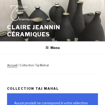
Aller
au
contenu
principal
CLAIRE JEANNIN
CÉRAMIQUES
Menu
Accueil
/ Collection Taj Mahal
COLLECTION TAJ MAHAL
Aucun produit ne correspond à votre sélection.