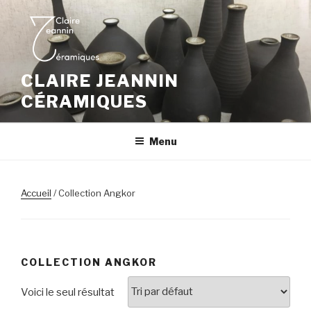
Aller
au
contenu
principal
CLAIRE JEANNIN
CÉRAMIQUES
Menu
Accueil
/ Collection Angkor
COLLECTION ANGKOR
Voici le seul résultat