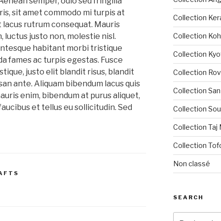
Aenean semper, odio sed fringilla
uris, sit amet commodo mi turpis at
Collection Ker
et lacus rutrum consequat. Mauris
Collection Ko
luctus justo non, molestie nisl.
entesque habitant morbi tristique
Collection Kyo
a fames ac turpis egestas. Fusce
tique, justo elit blandit risus, blandit
Collection Ro
n ante. Aliquam bibendum lacus quis
Collection San
mauris enim, bibendum at purus aliquet,
ucibus et tellus eu sollicitudin. Sed
Collection Sou
Collection Taj
Collection Tof
Non classé
RAFTS
SEARCH
Recherche