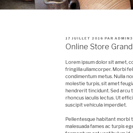
PUBLIÉ
17 JUILLET 2016
PAR
ADMIN3
LE
Online Store Gran
Lorem ipsum dolor sit amet, c
fringilla ullamcorper. Morbi feli
condimentum metus. Nulla non
molestie turpis, sit amet feugi
hendrerit tincidunt. Sed arcu to
rhoncus iaculis lectus. Ut effi
suscipit vehicula imperdiet.
Pellentesque habitant morbi t
malesuada fames ac turpis eges