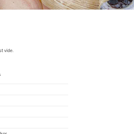
t vide.
S
gkor