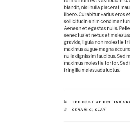
fermentum est vestibulum id. 
blandit, nisl nulla placerat ma
libero. Curabitur varius eros 
sollicitudin enim condimentum, 
Aenean et egestas nulla. Pell
senectus et netus et malesuad
gravida, ligula non molestie tris
maximus augue magna accumsa
nulla dignissim faucibus. Sed 
maximus molestie tortor. Sed fa
fringilla malesuada luctus.
CATÉGORIES
THE BEST OF BRITISH C
ÉTIQUETTES
CERAMIC
,
CLAY