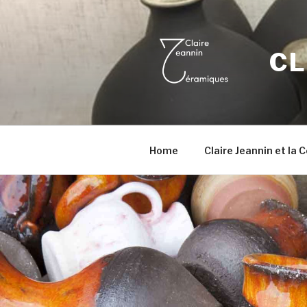
Aller
au
contenu
CL
principal
Home
Claire Jeannin et la