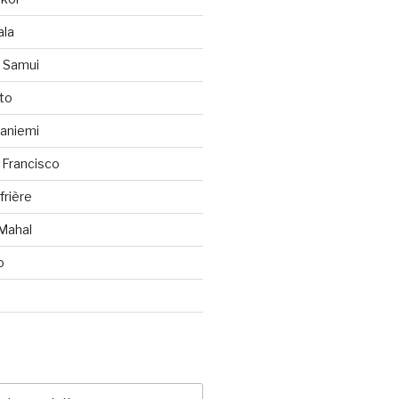
ala
h Samui
to
vaniemi
 Francisco
frière
 Mahal
o