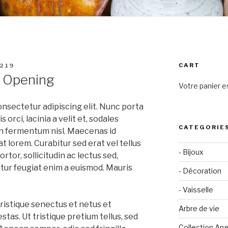
CART
219
d Opening
Votre panier es
onsectetur adipiscing elit. Nunc porta
s orci, lacinia a velit et, sodales
CATEGORIE
 fermentum nisl. Maecenas id
at lorem. Curabitur sed erat vel tellus
- Bijoux
rtor, sollicitudin ac lectus sed,
citur feugiat enim a euismod. Mauris
- Décoration
- Vaisselle
ristique senectus et netus et
Arbre de vie
tas. Ut tristique pretium tellus, sed
Collection An