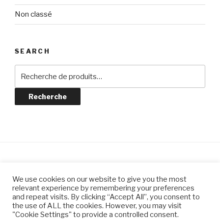
Non classé
SEARCH
Recherche
pour :
Recherche
© CLAIRE JEANNIN CÉRAMIQUES
We use cookies on our website to give you the most
relevant experience by remembering your preferences
and repeat visits. By clicking “Accept All”, you consent to
the use of ALL the cookies. However, you may visit
"Cookie Settings" to provide a controlled consent.