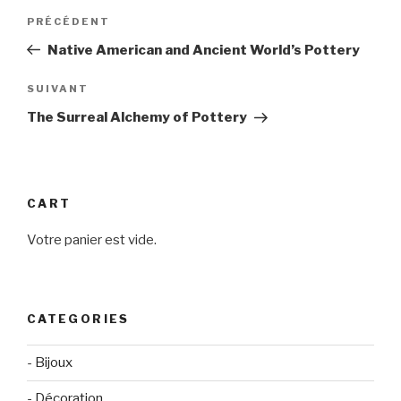
Navigation
Article
PRÉCÉDENT
de
précédent
Native American and Ancient World’s Pottery
l’article
Article
SUIVANT
suivant
The Surreal Alchemy of Pottery
CART
Votre panier est vide.
CATEGORIES
- Bijoux
- Décoration