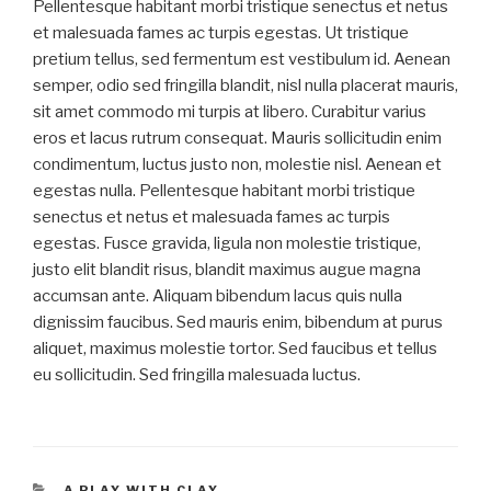
Pellentesque habitant morbi tristique senectus et netus
et malesuada fames ac turpis egestas. Ut tristique
pretium tellus, sed fermentum est vestibulum id. Aenean
semper, odio sed fringilla blandit, nisl nulla placerat mauris,
sit amet commodo mi turpis at libero. Curabitur varius
eros et lacus rutrum consequat. Mauris sollicitudin enim
condimentum, luctus justo non, molestie nisl. Aenean et
egestas nulla. Pellentesque habitant morbi tristique
senectus et netus et malesuada fames ac turpis
egestas. Fusce gravida, ligula non molestie tristique,
justo elit blandit risus, blandit maximus augue magna
accumsan ante. Aliquam bibendum lacus quis nulla
dignissim faucibus. Sed mauris enim, bibendum at purus
aliquet, maximus molestie tortor. Sed faucibus et tellus
eu sollicitudin. Sed fringilla malesuada luctus.
CATÉGORIES
A PLAY WITH CLAY