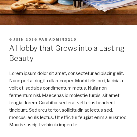
PUBLIÉ
6 JUIN 2016
PAR
ADMIN3219
LE
A Hobby that Grows into a Lasting
Beauty
Lorem ipsum dolor sit amet, consectetur adipiscing elit.
Nunc porta fringilla ullamcorper. Morbi felis orci, lacinia a
velit et, sodales condimentum metus. Nulla non
fermentum nisl. Maecenas id molestie turpis, sit amet
feugiat lorem. Curabitur sed erat vel tellus hendrerit
tincidunt. Sed arcu tortor, sollicitudin ac lectus sed,
rhoncus iaculis lectus. Ut efficitur feugiat enim a euismod.
Mauris suscipit vehicula imperdiet.