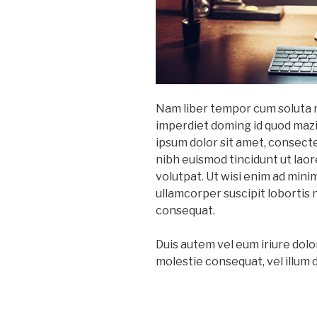
Nam liber tempor cum soluta n
imperdiet doming id quod maz
ipsum dolor sit amet, consect
nibh euismod tincidunt ut lao
volutpat. Ut wisi enim ad mini
ullamcorper suscipit lobortis 
consequat.
Duis autem vel eum iriure dolor
molestie consequat, vel illum do