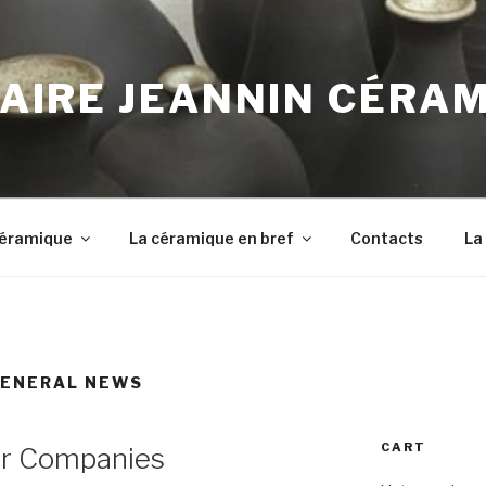
AIRE JEANNIN CÉRA
 Céramique
La céramique en bref
Contacts
La
ENERAL NEWS
CART
or Companies