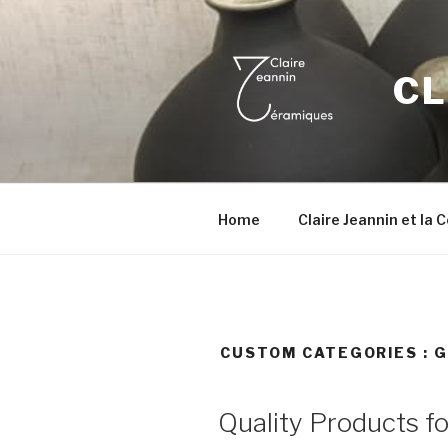
Aller
au
contenu
CL
principal
Home
Claire Jeannin et la
CUSTOM CATEGORIES :
G
Quality Products f