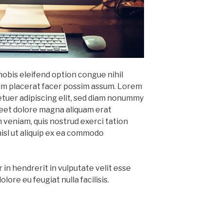
obis eleifend option congue nihil
im placerat facer possim assum. Lorem
etuer adipiscing elit, sed diam nonummy
reet dolore magna aliquam erat
m veniam, quis nostrud exerci tation
nisl ut aliquip ex ea commodo
 in hendrerit in vulputate velit esse
lore eu feugiat nulla facilisis.