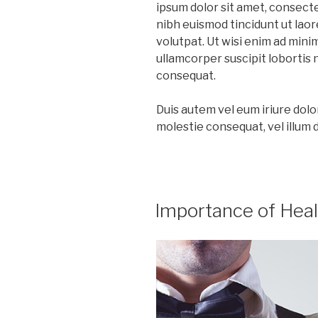
ipsum dolor sit amet, consect
nibh euismod tincidunt ut lao
volutpat. Ut wisi enim ad mini
ullamcorper suscipit lobortis 
consequat.
Duis autem vel eum iriure dolor
molestie consequat, vel illum do
Importance of Hea