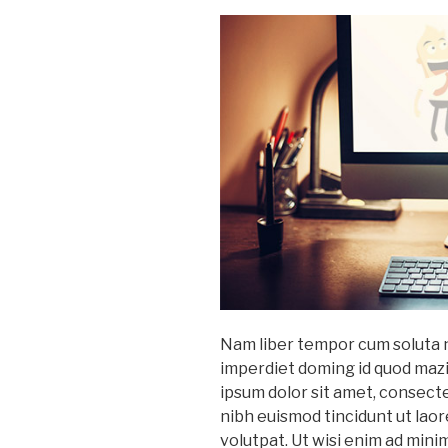
Nam liber tempor cum soluta n
imperdiet doming id quod maz
ipsum dolor sit amet, consect
nibh euismod tincidunt ut lao
volutpat. Ut wisi enim ad mini