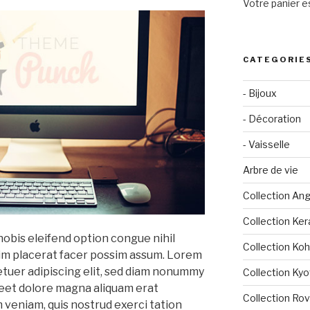
Votre panier es
CATEGORIE
- Bijoux
- Décoration
- Vaisselle
Arbre de vie
Collection An
Collection Ker
obis eleifend option congue nihil
Collection Ko
im placerat facer possim assum. Lorem
etuer adipiscing elit, sed diam nonummy
Collection Kyo
reet dolore magna aliquam erat
Collection Ro
m veniam, quis nostrud exerci tation