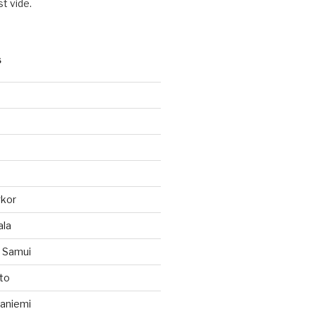
t vide.
S
gkor
ala
h Samui
to
vaniemi