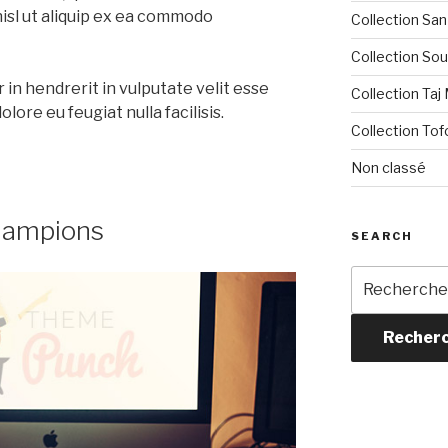
nisl ut aliquip ex ea commodo
Collection San
Collection Sou
 in hendrerit in vulputate velit esse
Collection Taj
lore eu feugiat nulla facilisis.
Collection Tof
Non classé
hampions
SEARCH
Recherche
pour :
Recher