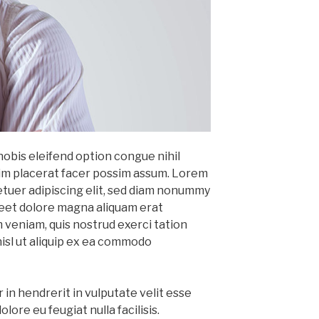
obis eleifend option congue nihil
im placerat facer possim assum. Lorem
etuer adipiscing elit, sed diam nonummy
reet dolore magna aliquam erat
m veniam, quis nostrud exerci tation
nisl ut aliquip ex ea commodo
 in hendrerit in vulputate velit esse
lore eu feugiat nulla facilisis.