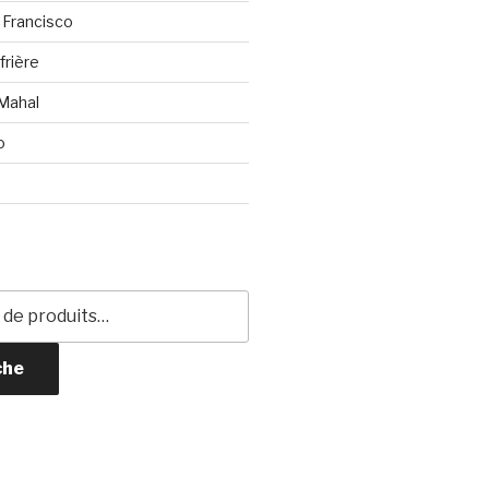
 Francisco
frière
 Mahal
o
che