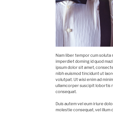
Nam liber tempor cum soluta n
imperdiet doming id quod maz
ipsum dolor sit amet, consect
nibh euismod tincidunt ut lao
volutpat. Ut wisi enim ad mini
ullamcorper suscipit lobortis 
consequat.
Duis autem vel eum iriure dolor
molestie consequat, vel illum do