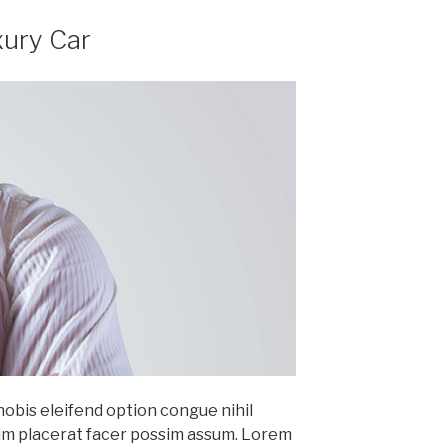
xury Car
obis eleifend option congue nihil
im placerat facer possim assum. Lorem