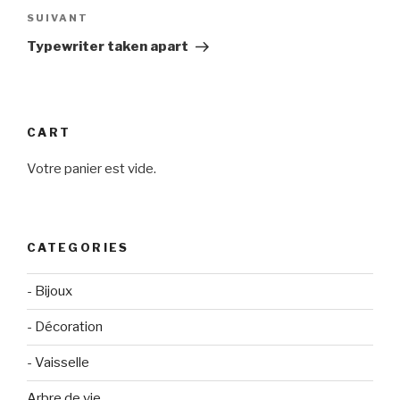
Article
SUIVANT
suivant
Typewriter taken apart
CART
Votre panier est vide.
CATEGORIES
- Bijoux
- Décoration
- Vaisselle
Arbre de vie