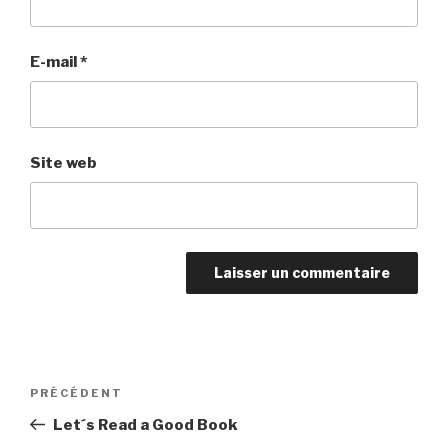
E-mail
*
Site web
Navigation
Article
PRÉCÉDENT
de
précédent
Let´s Read a Good Book
l’article