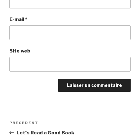
E-mail
*
Site web
Navigation
Article
PRÉCÉDENT
de
précédent
Let´s Read a Good Book
l’article