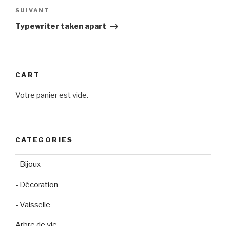
Article
SUIVANT
suivant
Typewriter taken apart
CART
Votre panier est vide.
CATEGORIES
- Bijoux
- Décoration
- Vaisselle
Arbre de vie