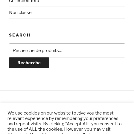
Collection Tofo
Non classé
SEARCH
Recherche
pour :
Recherche
© CLAIRE JEANNIN CÉRAMIQUES
We use cookies on our website to give you the most
relevant experience by remembering your preferences
and repeat visits. By clicking “Accept All”, you consent to
the use of ALL the cookies. However, you may visit