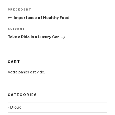
Navigation
Article
PRÉCÉDENT
de
précédent
Importance of Healthy Food
l’article
Article
SUIVANT
suivant
Take a Ride in a Luxury Car
CART
Votre panier est vide.
CATEGORIES
- Bijoux