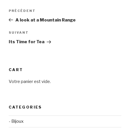
Navigation
Article
PRÉCÉDENT
de
précédent
A look at a Mountain Range
l’article
Article
SUIVANT
suivant
Its Time for Tea
CART
Votre panier est vide.
CATEGORIES
- Bijoux