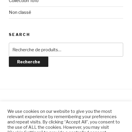
Collection Tofo
Non classé
SEARCH
Recherche
pour :
Recherche
© CLAIRE JEANNIN CÉRAMIQUES
We use cookies on our website to give you the most
relevant experience by remembering your preferences
and repeat visits. By clicking “Accept All”, you consent to
the use of ALL the cookies. However, you may visit