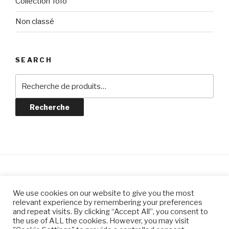
Collection Tofo
Non classé
SEARCH
Recherche
pour :
Recherche
© CLAIRE JEANNIN CÉRAMIQUES
We use cookies on our website to give you the most
relevant experience by remembering your preferences
and repeat visits. By clicking “Accept All”, you consent to
the use of ALL the cookies. However, you may visit