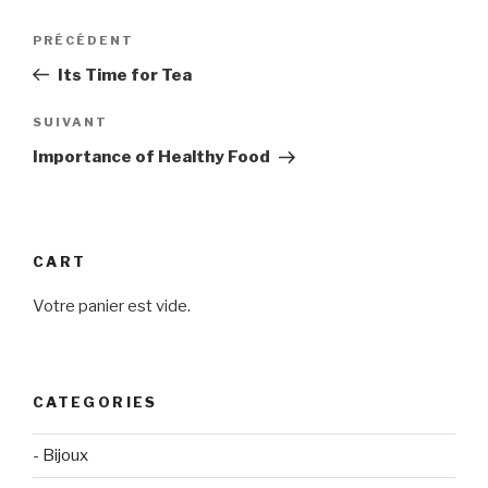
Navigation
Article
PRÉCÉDENT
de
précédent
Its Time for Tea
l’article
Article
SUIVANT
suivant
Importance of Healthy Food
CART
Votre panier est vide.
CATEGORIES
- Bijoux