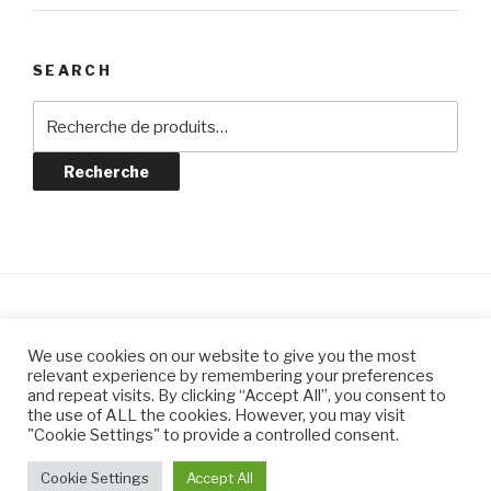
SEARCH
Recherche
pour :
Recherche
© CLAIRE JEANNIN CÉRAMIQUES
We use cookies on our website to give you the most
relevant experience by remembering your preferences
and repeat visits. By clicking “Accept All”, you consent to
the use of ALL the cookies. However, you may visit
"Cookie Settings" to provide a controlled consent.
Fièrement propulsé par WordPress
Cookie Settings
Accept All