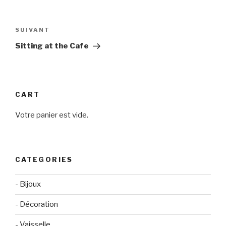
Navigation
de
Article
SUIVANT
l’article
suivant
Sitting at the Cafe
CART
Votre panier est vide.
CATEGORIES
- Bijoux
- Décoration
- Vaisselle