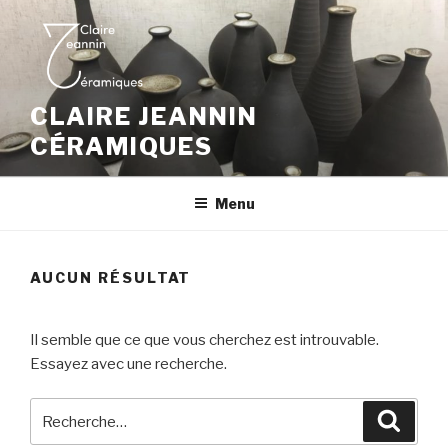
Aller
au
contenu
principal
CLAIRE JEANNIN
CÉRAMIQUES
Menu
AUCUN RÉSULTAT
Il semble que ce que vous cherchez est introuvable.
Essayez avec une recherche.
Recherche
Reche
pour