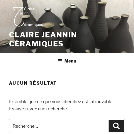
Aller
au
contenu
principal
CLAIRE JEANNIN
CÉRAMIQUES
Menu
AUCUN RÉSULTAT
Il semble que ce que vous cherchez est introuvable.
Essayez avec une recherche.
Recherche
Reche
pour