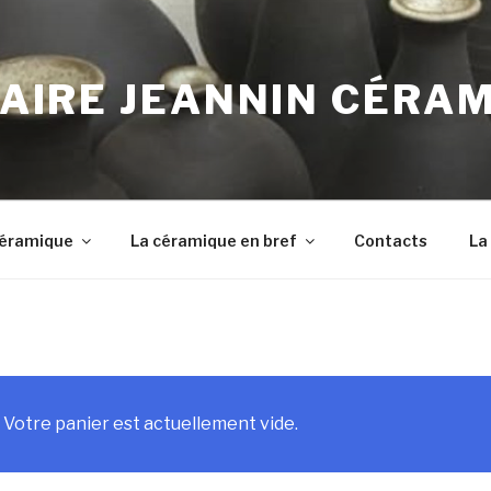
AIRE JEANNIN CÉRA
 Céramique
La céramique en bref
Contacts
La
Votre panier est actuellement vide.