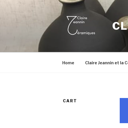
Aller
au
contenu
CL
principal
Home
Claire Jeannin et la
CART